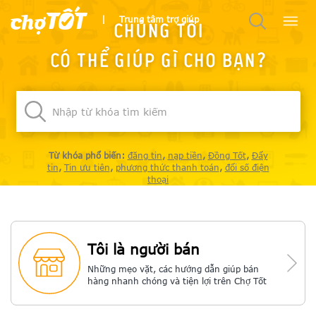
|
Trung tâm trợ giúp
Chúng tôi
có thể giúp gì cho bạn?
Từ khóa phổ biến:
đăng tin
,
nạp tiền
,
Đồng Tốt
,
Đẩy
tin
,
Tin ưu tiên
,
phương thức thanh toán
,
đổi số điện
thoại
Tôi là người bán
Những mẹo vặt, các hướng dẫn giúp bán
hàng nhanh chóng và tiện lợi trên Chợ Tốt