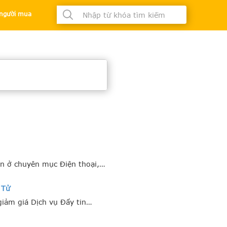
à người mua
tin ở chuyên mục Điện thoại,…
 Tử
giảm giá Dịch vụ Đẩy tin…