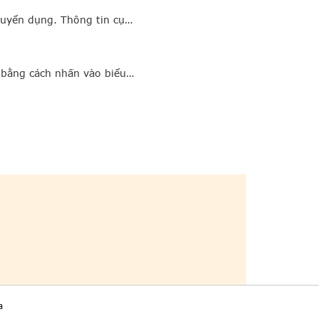
tuyển dụng. Thông tin cụ…
g bằng cách nhấn vào biểu…
a