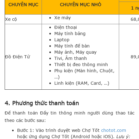
CHUYÊN MỤC
CHUYÊN MỤC NHỎ
1 n
Xe máy
Xe cộ
68,
Điện thoại
Máy tính bảng
Laptop
Máy tính để bàn
Máy ảnh, Máy quay
Đồ Điện Tử
89,
Tivi, Âm thanh
Thiết bị đeo thông minh
Phụ kiện (Màn hình, Chuột,
…)
Linh kiện (RAM, Card, …)
4. Phương thức thanh toán
Để thanh toán Đẩy tin thông minh người dùng thao tác
theo các bước sau:
Bước 1: Vào trình duyệt web Chợ Tốt
chotot.com
hoặc ứng dụng Chợ Tốt (Android hoặc iOS).
Lưu ý: