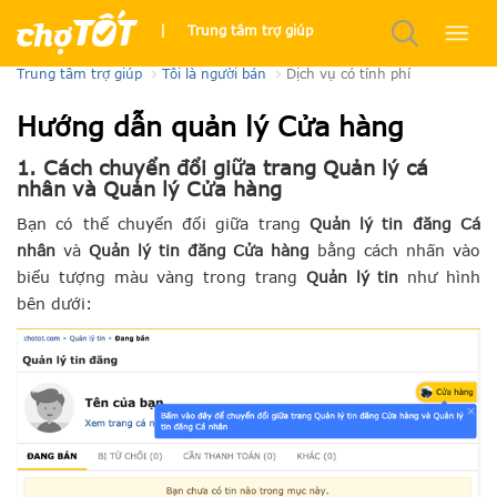
Cửa hàng/Chuyên trang
|
Trung tâm trợ giúp
Trung tâm trợ giúp
Tôi là người bán
Dịch vụ có tính phí
Hướng dẫn quản lý Cửa hàng
1. Cách chuyển đổi giữa trang Quản lý cá
nhân và Quản lý Cửa hàng
Bạn có thể chuyển đổi giữa trang
Quản lý tin đăng Cá
nhân
và
Quản lý tin đăng Cửa hàng
bằng cách nhấn vào
biểu tượng màu vàng trong trang
Quản lý tin
như hình
bên dưới: