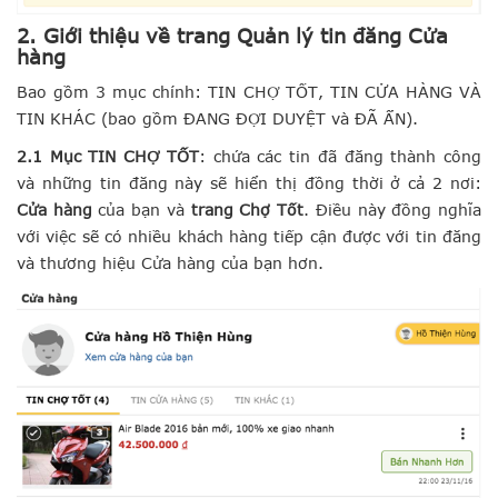
2. Giới thiệu về trang Quản lý tin đăng Cửa
hàng
Bao gồm 3 mục chính: TIN CHỢ TỐT, TIN CỬA HÀNG VÀ
TIN KHÁC (bao gồm ĐANG ĐỢI DUYỆT và ĐÃ ẨN).
2.1 Mục TIN CHỢ TỐT
: chứa các tin đã đăng thành công
và những tin đăng này sẽ hiển thị đồng thời ở cả 2 nơi:
Cửa hàng
của bạn và
trang Chợ Tốt
. Điều này đồng nghĩa
với việc sẽ có nhiều khách hàng tiếp cận được với tin đăng
và thương hiệu Cửa hàng của bạn hơn.