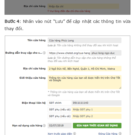
Bước 4
: Nhấn vào nút “Lưu” để cập nhật các thông tin vừa
thay đổi.