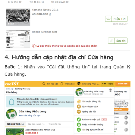
4. Hướng dẫn cập nhật địa chỉ Cửa hàng
Bước 1
: Nhấn vào “Cài đặt thông tin” tại trang Quản lý
Cửa hàng.