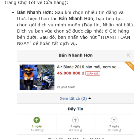
trang Chợ Tốt về Cửa hàng):
Bán Nhanh Hơn
: Sau khi chọn nhiều tin đăng và
thực hiện thao tác
Bán Nhanh Hơn
, bạn tiếp tục
chọn gói dịch vụ mình muốn (Đẩy tin, Nhãn nổi bật).
Dịch vụ bạn vừa chọn sẽ được cập nhật ở Giỏ hàng
bên dưới. Sau đó, bạn nhấn vào nút “THANH TOÁN
NGAY” để hoàn tất dịch vụ.