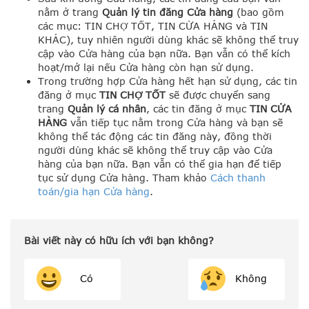
nằm ở trang
Quản lý tin đăng Cửa hàng
(bao gồm
các mục: TIN CHỢ TỐT, TIN CỬA HÀNG và TIN
KHÁC), tuy nhiên người dùng khác sẽ không thể truy
cập vào Cửa hàng của bạn nữa. Bạn vẫn có thể kích
hoạt/mở lại nếu Cửa hàng còn hạn sử dụng.
Trong trường hợp Cửa hàng hết hạn sử dụng, các tin
đăng ở mục
TIN CHỢ TỐT
sẽ được chuyển sang
trang
Quản lý cá nhân
, các tin đăng ở mục
TIN CỬA
HÀNG
vẫn tiếp tục nằm trong Cửa hàng và bạn sẽ
không thể tác động các tin đăng này, đồng thời
người dùng khác sẽ không thể truy cập vào Cửa
hàng của bạn nữa. Bạn vẫn có thể gia hạn để tiếp
tục sử dụng Cửa hàng. Tham khảo
Cách thanh
toán/gia hạn Cửa hàng
.
Bài viết này có hữu ích với bạn không?
Có
Không