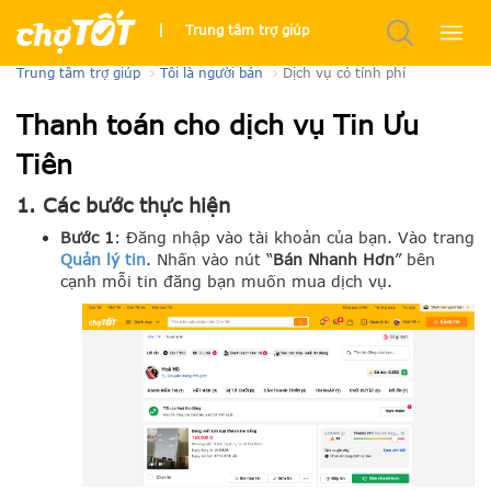
Tin Ưu Tiên
|
Trung tâm trợ giúp
Trung tâm trợ giúp
Tôi là người bán
Dịch vụ có tính phí
Thanh toán cho dịch vụ Tin Ưu
Tiên
1. Các bước thực hiện
Bước 1
: Đăng nhập vào tài khoản của bạn. Vào trang
Quản lý tin
. Nhấn vào nút “
Bán Nhanh Hơn
” bên
cạnh mỗi tin đăng bạn muốn mua dịch vụ.