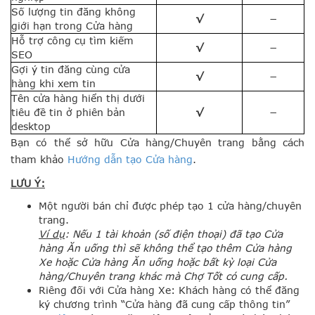
Số lượng tin đăng không
√
−
giới hạn trong Cửa hàng
Hỗ trợ công cụ tìm kiếm
√
−
SEO
Gợi ý tin đăng cùng cửa
√
−
hàng khi xem tin
Tên cửa hàng hiển thị dưới
tiêu đề tin ở phiên bản
√
−
desktop
Bạn có thể sở hữu Cửa hàng/Chuyên trang bằng cách
tham khảo
Hướng dẫn tạo Cửa hàng
.
LƯU Ý:
Một người bán chỉ được phép tạo 1 cửa hàng/chuyên
trang.
Ví dụ
: Nếu 1 tài khoản (số điện thoại) đã tạo Cửa
hàng Ăn uống thì sẽ không thể tạo thêm Cửa hàng
Xe hoặc Cửa hàng Ăn uống hoặc bất kỳ loại Cửa
hàng/Chuyên trang khác mà Chợ Tốt có cung cấp.
Riêng đối với Cửa hàng Xe: Khách hàng có thể đăng
ký chương trình “Cửa hàng đã cung cấp thông tin”