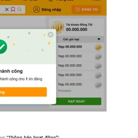
ục “
Thông báo hoạt động”: