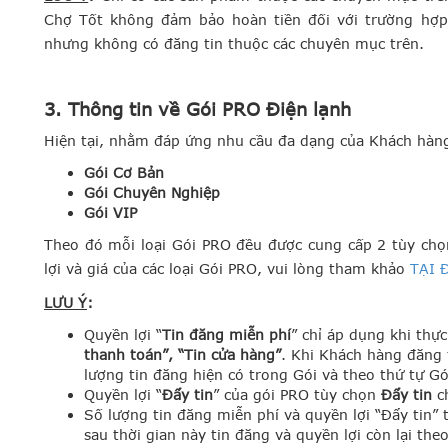
Chợ Tốt không đảm bảo hoàn tiền đối với trường hợp
nhưng không có đăng tin thuộc các chuyên mục trên.
3. Thông tin về Gói PRO Điện lạnh
Hiện tại, nhằm đáp ứng nhu cầu đa dạng của Khách hàng
Gói Cơ Bản
Gói Chuyên Nghiệp
Gói VIP
Theo đó mỗi loại Gói PRO đều được cung cấp 2 tùy ch
lợi và giá của các loại Gói PRO, vui lòng tham khảo
TẠI 
LƯU Ý
:
Quyền lợi “
Tin đăng miễn phí
” chỉ áp dụng khi thự
thanh toán”, “Tin cửa hàng”
.
Khi Khách hàng đăng t
lượng tin đăng hiện có trong Gói và theo thứ tự G
Quyền lợi “
Đẩy tin
” của gói PRO tùy chọn
Đẩy tin
c
Số lượng tin đăng miễn phí và quyền lợi “Đẩy tin”
sau thời gian này tin đăng và quyền lợi còn lại the