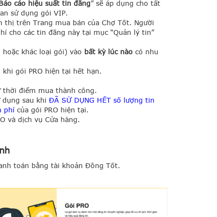
Báo cáo hiệu suất tin đăng
” sẽ áp dụng cho tất
ian sử dụng gói VIP.
n thị trên Trang mua bán của Chợ Tốt. Người
í cho các tin đăng này tại mục “Quản lý tin”
 hoặc khác loại gói) vào
bất kỳ lúc nào
có nhu
 khi gói PRO hiện tại hết hạn.
ừ thời điểm mua thành công.
ử dụng sau khi
ĐÃ SỬ DỤNG HẾT
số lượng tin
n phí
của gói PRO hiện tại.
RO và dịch vụ Cửa hàng.
ạnh
anh toán bằng tài khoản Đồng Tốt.