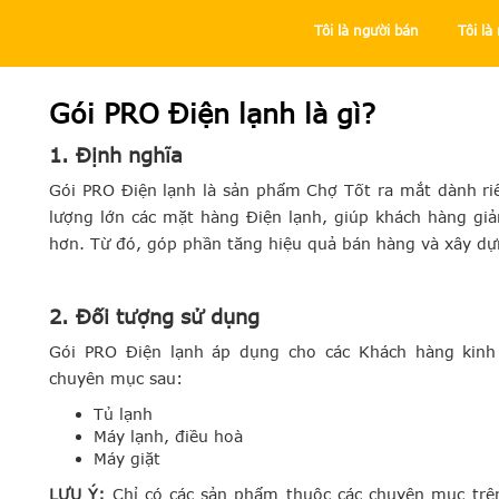
Tôi là người bán
Tôi l
Trung tâm trợ giúp
Tôi là người bán
Dịch vụ có tính phí
Gói PRO Điện lạnh là gì?
1. Định nghĩa
Gói PRO Điện lạnh là sản phẩm Chợ Tốt ra mắt dành ri
lượng lớn các mặt hàng Điện lạnh, giúp khách hàng giả
hơn. Từ đó, góp phần tăng hiệu quả bán hàng và xây dự
2. Đối tượng sử dụng
Gói PRO Điện lạnh áp dụng cho các Khách hàng kinh
chuyên mục sau:
Tủ lạnh
Máy lạnh, điều hoà
Máy giặt
LƯU Ý
:
Chỉ có các sản phẩm thuộc các chuyên mục trên