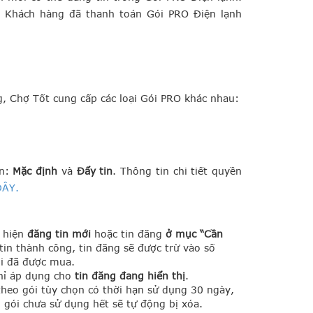
 Khách hàng đã thanh toán Gói PRO Điện lạnh
, Chợ Tốt cung cấp các loại Gói PRO khác nhau:
ọn:
Mặc định
và
Đẩy tin
. Thông tin chi tiết quyền
ĐÂY.
c hiện
đăng tin mới
hoặc tin đăng
ở mục “Cần
in thành công, tin đăng sẽ được trừ vào số
ói đã được mua.
hỉ áp dụng cho
tin đăng đang hiển thị
.
 theo gói tùy chọn có thời hạn sử dụng 30 ngày,
o gói chưa sử dụng hết sẽ tự động bị xóa.