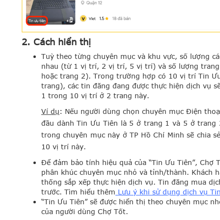
2. Cách hiển thị
Tuỳ theo từng chuyên mục và khu vực, số lượng các
nhau (từ 1 vị trí, 2 vị trí, 5 vị trí) và số lượng tr
hoặc trang 2). Trong trường hợp có 10 vị trí Tin Ưu T
trang), các tin đăng đang được thực hiện dịch vụ sẽ
1 trong 10 vị trí ở 2 trang này.
Ví dụ
: Nếu người dùng chọn chuyên mục Điện thoại 
đầu dành Tin Ưu Tiên là 5 ở trang 1 và 5 ở trang 
trong chuyên mục này ở TP Hồ Chí Minh sẽ chia sẻ 
10 vị trí này.
Để đảm bảo tính hiệu quả của “Tin Ưu Tiên”, Chợ T
phân khúc chuyên mục nhỏ và tỉnh/thành. Khách hà
thống sắp xếp thực hiện dịch vụ. Tin đăng mua dịch
trước. Tìm hiểu thêm
Lưu ý khi sử dụng dịch vụ Ti
“Tin Ưu Tiên” sẽ được hiển thị theo chuyên mục nhỏ
của người dùng Chợ Tốt.