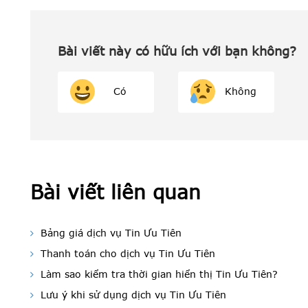
Bài viết này có hữu ích với bạn không?
Có
Không
Bài viết liên quan
Bảng giá dịch vụ Tin Ưu Tiên
Thanh toán cho dịch vụ Tin Ưu Tiên
Làm sao kiểm tra thời gian hiển thị Tin Ưu Tiên?
Lưu ý khi sử dụng dịch vụ Tin Ưu Tiên