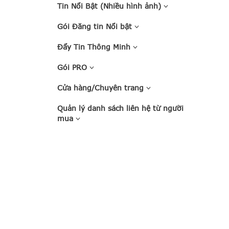
Tin Nổi Bật (Nhiều hình ảnh)
Gói Đăng tin Nổi bật
Đẩy Tin Thông Minh
Gói PRO
Cửa hàng/Chuyên trang
Quản lý danh sách liên hệ từ người
mua