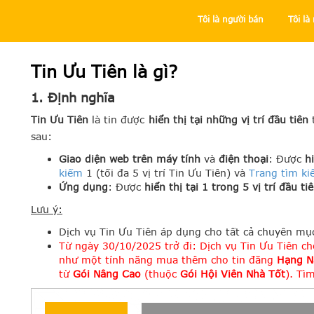
Tôi là người bán
Tôi l
Trung tâm trợ giúp
Tôi là người bán
Dịch vụ có tính phí
Tin Ưu Tiên là gì?
1. Định nghĩa
Tin Ưu Tiên
là tin được
hiển thị tại những vị trí đầu tiên
sau:
Giao diện web trên máy tính
và
điện thoại
: Được
h
kiếm
1 (tối đa 5 vị trí Tin Ưu Tiên) và
Trang tìm k
Ứng dụng
: Được
hiển thị tại 1 trong 5 vị trí đầu ti
Lưu ý:
Dịch vụ Tin Ưu Tiên áp dụng cho tất cả chuyên mụ
Từ ngày 30/10/2025 trở đi:
Dịch vụ Tin Ưu Tiên 
như một tính năng mua thêm cho tin đăng
Hạng N
từ
Gói Nâng Cao
(thuộc
Gói Hội Viên Nhà Tốt
).
Tìm