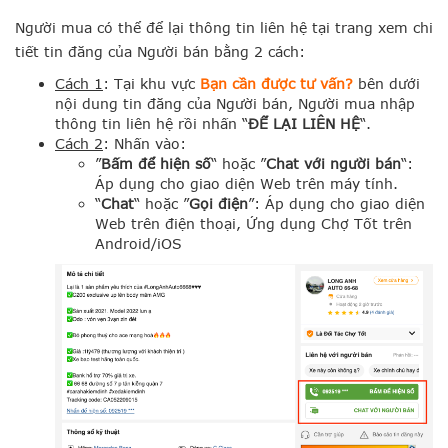
Người mua có thể để lại thông tin liên hệ ​tại trang​ xem chi
tiết tin đăng của​ ​Người bán bằng 2 cách:
Cách 1
: Tại khu vực
Bạn cần được tư vấn?
bên dưới
nội dung tin đăng của Người bán, Người mua nhập
thông tin liên hệ rồi nhấn “
ĐỂ LẠI LIÊN HỆ
“.
Cách 2
: Nhấn vào:
​”
​Bấm để hiện số​
“​ hoặc ​”
​Chat​ với người bán
“:
Áp dụng cho giao diện Web trên máy tính.​​​​
“​
Chat
“​​ hoặc ​”​
Gọi điện
​”​: Áp dụng cho giao diện
Web trên ​điện thoại, Ứng dụng Chợ Tốt trên
Android/iOS​