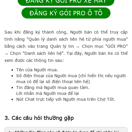
ĐĂNG KÝ GÓI PRO XE MÁY
ĐĂNG KÝ GÓI PRO Ô TÔ
Sau khi đăng ký thành công, ​Người bán có thể truy cập
tính năng “Quản lý danh sách liên hệ từ phía người mua”
bằng cách ​vào trang​ Quản lý tin​ → ​​Chọn mục “GÓI PRO”​
→ ​Chọn “Danh sách liên hệ”​.​ ​Tại đây, Người bán Xe có thể
xem được các thông tin sau:
Tên của Người mua.
Số điện thoại của Người mua (chỉ hiển thị nếu người
mua có để lại số điện thoại liên hệ)
​Tin đăng mà Người mua quan tâm​.​
Lời nhắn mà Người mua để lại
​Nút Chat trực tiếp với Người mua trên Chợ Tốt.
3.
Các câu hỏi thường gặp