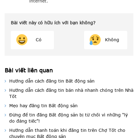
internet.
Bài viết này có hữu ích với bạn không?
Có
Không
Bài viết liên quan
Hướng dẫn cách đăng tin Bất động sản
Hướng dẫn cách đăng tin bán nhà nhanh chóng trên Nhà
Tốt
Mẹo hay đăng tin Bất động sản
Đừng để tin đăng Bất động sản bị từ chối vì những “lý
do đáng tiếc”!
Hướng dẫn thanh toán khi đăng tin trên Chợ Tốt cho
chuyên mục Bất động sản