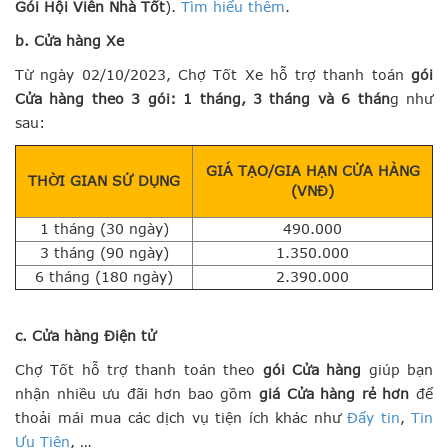
Gói Hội Viên Nhà Tốt
).
Tìm hiểu thêm
.
b. Cửa hàng Xe
Từ ngày 02/10/2023, Chợ Tốt Xe hỗ trợ thanh toán
gói
Cửa hàng theo 3 gói: 1 tháng, 3 tháng và 6 thán
g như
sau:
GIÁ TẠO/GIA HẠN CỬA HÀNG
THỜI GIAN SỬ DỤNG
(VNĐ)
1 tháng (30 ngày)
490.000
3 tháng (90 ngày)
1.350.000
6 tháng (180 ngày)
2.390.000
c.
Cửa hàng
Điện tử
Chợ Tốt hỗ trợ thanh toán theo
gói Cửa hàng
giúp bạn
nhận nhiều ưu đãi hơn bao gồm
giá Cửa hàng rẻ hơn
để
thoải mái mua các dịch vụ tiện ích khác như
Đẩy tin
,
Tin
Ưu Tiên
, …