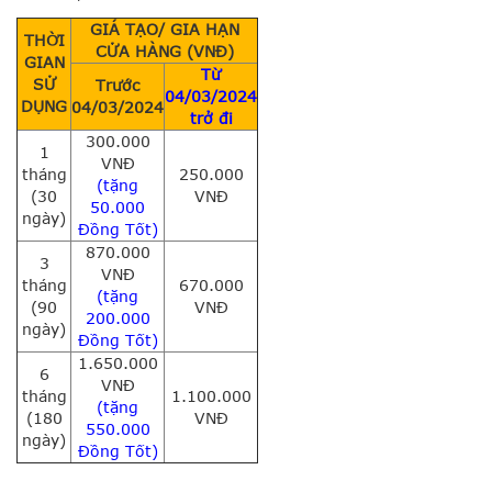
GIÁ TẠO/ GIA HẠN
THỜI
CỬA HÀNG (VNĐ)
GIAN
Từ
SỬ
Trước
04/03/2024
DỤNG
04/03/2024
trở đi
300.000
1
VNĐ
tháng
250.000
(tặng
(30
VNĐ
50.000
ngày)
Đồng Tốt)
870.000
3
VNĐ
tháng
670.000
(tặng
(90
VNĐ
200.000
ngày)
Đồng Tốt)
1.650.000
6
VNĐ
tháng
1.100.000
(tặng
(180
VNĐ
550.000
ngày)
Đồng Tốt)