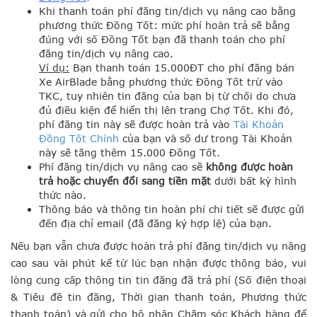
Khi thanh toán phí đăng tin/dịch vụ nâng cao bằng
phương thức Đồng Tốt: mức phí hoàn trả sẽ bằng
đúng với số Đồng Tốt bạn đã thanh toán cho phí
đăng tin/dịch vụ nâng cao.
Ví dụ
:
Bạn thanh toán 15.000ĐT cho phí đăng bán
Xe AirBlade bằng phương thức Đồng Tốt trừ vào
TKC, tuy nhiên tin đăng của bạn bị từ chối do chưa
đủ điều kiện để hiển thị lên trang Chợ Tốt. Khi đó,
phí đăng tin này sẽ được hoàn trả vào
Tài Khoản
Đồng Tốt Chính
của bạn và số dư trong Tài Khoản
này sẽ tăng thêm 15.000 Đồng Tốt.
Phí đăng tin/dịch vụ nâng cao sẽ
không được hoàn
trả hoặc chuyển đổi sang tiền mặt
dưới bất kỳ hình
thức nào.
Thông báo và thông tin hoàn phí chi tiết sẽ được gửi
đến địa chỉ email (đã đăng ký hợp lệ) của bạn.
Nếu bạn vẫn chưa được hoàn trả phí đăng tin/dịch vụ nâng
cao sau vài phút kể từ lúc bạn nhận được thông báo, vui
lòng cung cấp thông tin tin đăng đã trả phí (Số điện thoại
& Tiêu đề tin đăng, Thời gian thanh toán, Phương thức
thanh toán) và gửi cho bộ phận Chăm sóc Khách hàng để