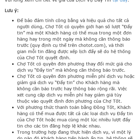
Lưu ý:
Để bảo đảm tính công bằng và hiệu quả cho tất cả
người dùng, Chợ Tốt có quyền giới hạn số lượt “Đẩy
tin” mà một Khách hàng có thể mua trong một đơn
hàng hay trong một ngày mà không cần thông báo
trước (quy định cụ thể trên chotot.com), và thời
gian mỗi tin đăng được xếp lịch đẩy sẽ do hệ thống
của Chợ Tốt quyết định.
Chợ Tốt có quyền đơn phương thay đổi mức giá cho
dịch vụ “Đẩy tin” mà không cần thông báo trước.
Chợ Tốt có quyền đơn phương miễn phí dịch vụ hoặc
giảm giá dịch vụ “Đẩy tin” cho Khách hàng mà
không cần báo trước hay thông báo rộng rãi. Việc
xét cung cấp dịch vụ miễn phí hay giảm giá tùy
thuộc vào quyết định đơn phương của Chợ Tốt.
Với phương thức thanh toán bằng Đồng Tốt, Khách
hàng có thể mua được tất cả các loại dịch vụ Đẩy tin
của Chợ Tốt hoặc mua cùng một lúc nhiều lượt đẩy
tin cho các tin đăng hợp lệ khác nhau.
Trong trường hợp đang thực hiện dịch vụ, vì một lý
do nào đó Khách hàng tiến hành ẩn tin, hệ thống sẽ