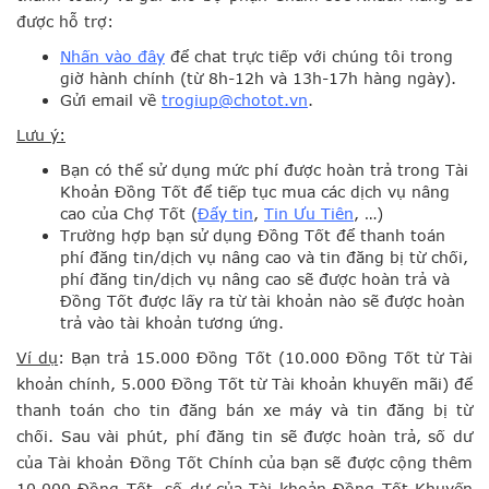
được hỗ trợ:
Nhấn vào đây
để chat trực tiếp với chúng tôi trong
giờ hành chính (từ 8h-12h và 13h-17h hàng ngày).
Gửi email về
trogiup@chotot.vn
.
Lưu ý:
Bạn có thể sử dụng mức phí được hoàn trả trong Tài
Khoản Đồng Tốt để tiếp tục mua các dịch vụ nâng
cao của Chợ Tốt (
Đẩy tin
,
Tin Ưu Tiên
, …)
Trường hợp bạn sử dụng Đồng Tốt để thanh toán
phí đăng tin/dịch vụ nâng cao và tin đăng bị từ chối,
phí đăng tin/dịch vụ nâng cao sẽ được hoàn trả và
Đồng Tốt được lấy ra từ tài khoản nào sẽ được hoàn
trả vào tài khoản tương ứng.
Ví dụ
: Bạn trả 15.000 Đồng Tốt (10.000 Đồng Tốt từ Tài
khoản chính, 5.000 Đồng Tốt từ Tài khoản khuyến mãi) để
thanh toán cho tin đăng bán xe máy và tin đăng bị từ
chối. Sau vài phút, phí đăng tin sẽ được hoàn trả, số dư
của Tài khoản Đồng Tốt Chính của bạn sẽ được cộng thêm
10.000 Đồng Tốt, số dư của Tài khoản Đồng Tốt Khuyến