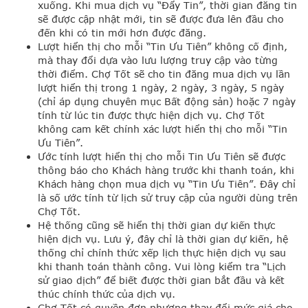
xuống. Khi mua dịch vụ “Đẩy Tin”, thời gian đăng tin
sẽ được cập nhật mới, tin sẽ được đưa lên đầu cho
đến khi có tin mới hơn được đăng.
Lượt hiển thị cho mỗi “Tin Ưu Tiên” không cố định,
mà thay đổi dựa vào lưu lượng truy cập vào từng
thời điểm. Chợ Tốt sẽ cho tin đăng mua dịch vụ lần
lượt hiển thị trong 1 ngày, 2 ngày, 3 ngày, 5 ngày
(chỉ áp dụng chuyên mục Bất động sản) hoặc 7 ngày
tính từ lúc tin được thực hiện dịch vụ. Chợ Tốt
không cam kết chính xác lượt hiển thị cho mỗi “Tin
Ưu Tiên”.
Ước tính lượt hiển thị cho mỗi Tin Ưu Tiên sẽ được
thông báo cho Khách hàng trước khi thanh toán, khi
Khách hàng chọn mua dịch vụ “Tin Ưu Tiên”. Đây chỉ
là số ước tính từ lịch sử truy cập của người dùng trên
Chợ Tốt.
Hệ thống cũng sẽ hiển thị thời gian dự kiến thực
hiện dịch vụ. Lưu ý, đây chỉ là thời gian dự kiến, hệ
thống chỉ chính thức xếp lịch thực hiện dịch vụ sau
khi thanh toán thành công. Vui lòng kiểm tra “Lịch
sử giao dịch” để biết được thời gian bắt đầu và kết
thúc chính thức của dịch vụ.
Chợ Tốt có quyền đơn phương thay đổi mức giá cho