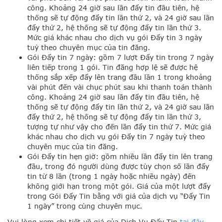
công. Khoảng 24 giờ sau lần đẩy tin đầu tiên, hệ
thống sẽ tự động đẩy tin lần thứ 2, và 24 giờ sau lần
đẩy thứ 2, hệ thống sẽ tự động đẩy tin lần thứ 3.
Mức giá khác nhau cho dịch vụ gói Đẩy tin 3 ngày
tuỳ theo chuyên mục của tin đăng.
Gói Đẩy tin 7 ngày: gồm 7 lượt Đẩy tin trong 7 ngày
liên tiếp trong 1 gói. Tin đăng hợp lệ sẽ được hệ
thống sắp xếp đẩy lên trang đầu lần 1 trong khoảng
vài phút đến vài chục phút sau khi thanh toán thành
công. Khoảng 24 giờ sau lần đẩy tin đầu tiên, hệ
thống sẽ tự động đẩy tin lần thứ 2, và 24 giờ sau lần
đẩy thứ 2, hệ thống sẽ tự động đẩy tin lần thứ 3,
tượng tự như vậy cho đến lần đẩy tin thứ 7. Mức giá
khác nhau cho dịch vụ gói Đẩy tin 7 ngày tuỳ theo
chuyên mục của tin đăng.
Gói Đẩy tin hẹn giờ: gồm nhiều lần đẩy tin lên trang
đầu, trong đó người dùng được tùy chọn số lần đẩy
tin từ 8 lần (trong 1 ngày hoặc nhiều ngày) đến
không giới hạn trong một gói. Giá của một lượt đẩy
trong Gói Đẩy Tin bằng với giá của dịch vụ “Đẩy Tin
1 ngày” trong cùng chuyên mục.
Vui lòng xem chi tiết về giá của Dịch Vụ Đẩy Tin
tại đây
.