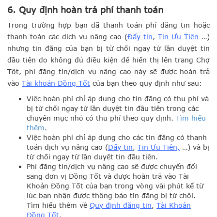
6. Quy định hoàn trả phí thanh toán
Trong trường hợp bạn đã thanh toán phí đăng tin hoặc
thanh toán các dịch vụ nâng cao (
Đẩy tin
,
Tin Ưu Tiên
…)
nhưng tin đăng của bạn bị từ chối ngay từ lần duyệt tin
đầu tiên do không đủ điều kiện để hiển thị lên trang Chợ
Tốt, phí đăng tin/dịch vụ nâng cao này sẽ được hoàn trả
vào
Tài khoản Đồng Tốt
của bạn theo quy định như sau:
Việc hoàn phí chỉ áp dụng cho tin đăng có thu phí và
bị từ chối ngay từ lần duyệt tin đầu tiên trong các
chuyên mục nhỏ có thu phí theo quy định.
Tìm hiểu
thêm
.
Việc hoàn phí chỉ áp dụng cho các tin đăng có thanh
toán dịch vụ nâng cao (
Đẩy tin
,
Tin Ưu Tiên,
…) và bị
từ chối ngay từ lần duyệt tin đầu tiên.
Phí đăng tin/dịch vụ nâng cao sẽ được chuyển đổi
sang đơn vị Đồng Tốt và được hoàn trả vào Tài
Khoản Đồng Tốt của bạn trong vòng vài phút kể từ
lúc bạn nhận được thông báo tin đăng bị từ chối.
Tìm hiểu thêm về
Quy định đăng tin
,
Tài Khoản
Đồng Tốt
.