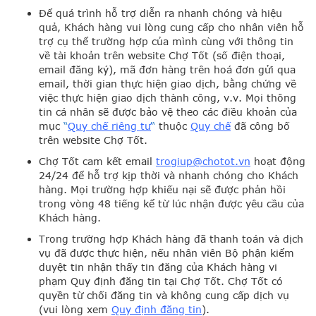
Để quá trình hỗ trợ diễn ra nhanh chóng và hiệu
quả, Khách hàng vui lòng cung cấp cho nhân viên hỗ
trợ cụ thể trường hợp của mình cùng với thông tin
về tài khoản trên website Chợ Tốt (số điện thoại,
email đăng ký), mã đơn hàng trên hoá đơn gửi qua
email, thời gian thực hiện giao dịch, bằng chứng về
việc thực hiện giao dịch thành công, v.v. Mọi thông
tin cá nhân sẽ được bảo vệ theo các điều khoản của
mục
“
Quy chế riêng tư
“
thuộc
Quy ch
ế
đã công bố
trên website Chợ Tốt.
Chợ Tốt cam kết email
trogiup@chotot.v
n
hoạt động
24/24 để hỗ trợ kịp thời và nhanh chóng cho Khách
hàng. Mọi trường hợp khiếu nại sẽ được phản hồi
trong vòng 48 tiếng kể từ lúc nhận được yêu cầu của
Khách hàng.
Trong trường hợp Khách hàng đã thanh toán và dịch
vụ đã được thực hiện, nếu nhân viên Bộ phận kiểm
duyệt tin nhận thấy tin đăng của Khách hàng vi
phạm Quy định đăng tin tại Chợ Tốt. Chợ Tốt có
quyền từ chối đăng tin và không cung cấp dịch vụ
(vui lòng xem
Quy định đăng tin
).