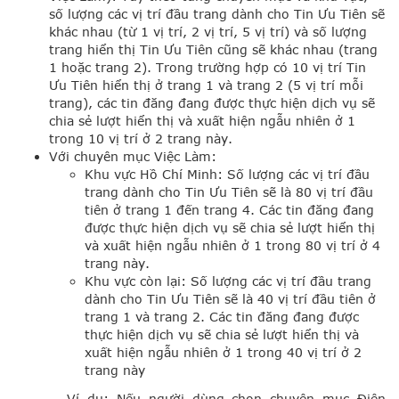
số lượng các vị trí đầu trang dành cho Tin Ưu Tiên sẽ
khác nhau (từ 1 vị trí, 2 vị trí, 5 vị trí) và số lượng
trang hiển thị Tin Ưu Tiên cũng sẽ khác nhau (trang
1 hoặc trang 2). Trong trường hợp có 10 vị trí Tin
Ưu Tiên hiển thị ở trang 1 và trang 2 (5 vị trí mỗi
trang), các tin đăng đang được thực hiện dịch vụ sẽ
chia sẻ lượt hiển thị và xuất hiện ngẫu nhiên ở 1
trong 10 vị trí ở 2 trang này.
Với chuyên mục Việc Làm:
Khu vực Hồ Chí Minh: Số lượng các vị trí đầu
trang dành cho Tin Ưu Tiên sẽ là 80 vị trí đầu
tiên ở trang 1 đến trang 4. Các tin đăng đang
được thực hiện dịch vụ sẽ chia sẻ lượt hiển thị
và xuất hiện ngẫu nhiên ở 1 trong 80 vị trí ở 4
trang này.
Khu vực còn lại: Số lượng các vị trí đầu trang
dành cho Tin Ưu Tiên sẽ là 40 vị trí đầu tiên ở
trang 1 và trang 2. Các tin đăng đang được
thực hiện dịch vụ sẽ chia sẻ lượt hiển thị và
xuất hiện ngẫu nhiên ở 1 trong 40 vị trí ở 2
trang này
Ví dụ
: Nếu người dùng chọn chuyên mục Điện