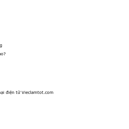
ng
ào?
ại điện tử Vieclamtot.com