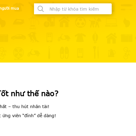
à người mua
Tốt như thế nào?
ất – thu hút nhân tài!
 ứng viên “đỉnh” dễ dàng!