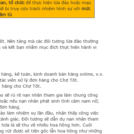
quan, tổ chức
để thực hiện lừa đảo hoặc mạo
ẽ bị truy cứu trách nhiệm hình sự với
mức
năm tù
ốt. Nền tảng mà các đối tượng lừa đảo thường
 và kết bạn nhằm mục đích thực hiện hành vi
hàng, kế toán, kinh doanh bán hàng online, v.v.
ác viên xử lý đơn hàng cho Chợ Tốt.
n hàng cho Chợ Tốt.
đảo sẽ rủ rê nạn nhân tham gia làm chung công
Hoặc nếu nạn nhân phát sinh tình cảm nam nữ,
 đơn hàng.
đảo làm nhiệm vụ lần đầu, nhận thấy công việc
cảnh giác. Đối tượng sẽ dẫn dụ nạn nhân tham
ời hứa là sẽ thu về nhiều hoa hồng hơn. Cuối
ng rút được số tiền gốc lẫn hoa hồng như những