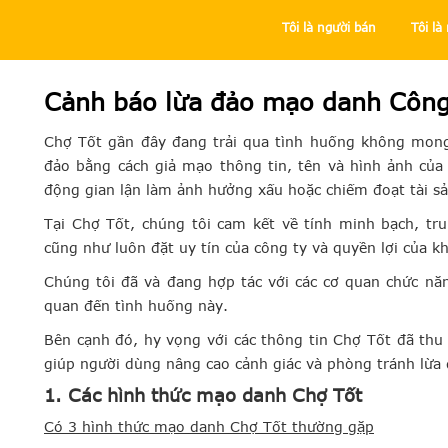
Tôi là người bán
Tôi l
Trung tâm trợ giúp
Tôi là người mua
An toàn mua hàng
Cảnh báo lừa đảo mạo danh Công
Chợ Tốt gần đây đang trải qua tình huống không mong
đảo bằng cách giả mạo thông tin, tên và hình ảnh của
động gian lận làm ảnh hưởng xấu hoặc chiếm đoạt tài sả
Tại Chợ Tốt, chúng tôi cam kết về tính minh bạch, tr
cũng như luôn đặt uy tín của công ty và quyền lợi của kh
Chúng tôi đã và đang hợp tác với các cơ quan chức năng
quan đến tình huống này.
Bên cạnh đó, hy vọng với các thông tin Chợ Tốt đã th
giúp người dùng nâng cao cảnh giác và phòng tránh lừa 
1. Các hình thức mạo danh Chợ Tốt
Có 3 hình thức mạo danh Chợ Tốt thường gặp