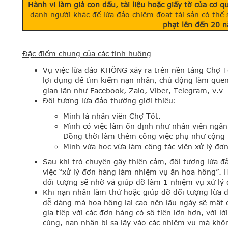
Hành vi làm giả con dấu, tài liệu hoặc giấy tờ của cơ 
danh người khác để lừa đảo chiếm đoạt tài sản có thể s
phạt lên đến 20 
Đặc điểm chung của các tình huống
Vụ việc lừa đảo KHÔNG xảy ra trên nền tảng Chợ T
lợi dụng để tìm kiếm nạn nhân, chủ động làm quen
gian lận như Facebook, Zalo, Viber, Telegram, v.v
Đối tượng lừa đảo thường giới thiệu:
Mình là nhân viên Chợ Tốt.
Mình có việc làm ổn định như nhân viên ngân 
Đồng thời làm thêm công việc phụ như cộng t
Mình vừa học vừa làm cộng tác viên xử lý đơ
Sau khi trò chuyện gây thiện cảm, đối tượng lừa 
việc “xử lý đơn hàng làm nhiệm vụ ăn hoa hồng”. 
đối tượng sẽ nhờ vả giúp đỡ làm 1 nhiệm vụ xử lý
Khi nạn nhân làm thử hoặc giúp đỡ đối tượng lừa 
dễ dàng mà hoa hồng lại cao nên lâu ngày sẽ mất 
gia tiếp với các đơn hàng có số tiền lớn hơn, với l
cùng, nạn nhân bị sa lầy vào các nhiệm vụ mà khô