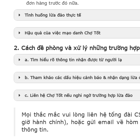
đơn hàng trước đó nữa.
Tình huống lừa đảo thực tế
Hậu quả của việc mạo danh Chợ Tốt
2. Cách đề phòng và xử lý những trường hợp
a. Tìm hiểu rõ thông tin nhận được từ người lạ
b. Tham khảo các dấu hiệu cảnh báo & nhận dạng lừa
Tên công ty hoặc tổ chức:
Xác định tên chính xá
c. Liên hệ Chợ Tốt nếu nghi ngờ trường hợp lừa đảo
bảo rằng tên này trùng khớp với thông tin bạn t
Thông tin liên hệ:
Xác minh thông tin liên hệ của
điện thoại, địa chỉ email, và trang web chính thứ
Mọi thắc mắc vui lòng liên hệ tổng đài
nhận được từ người lạ.
Kênh tuyển dụng nhân viên
Địa chỉ công ty:
Tìm hiểu về địa chỉ vật lý của c
giờ hành chính), hoặc gửi email về hò
Thông tin, địa điểm làm việc không rõ ràng:
Cẩn 
Website:
https://careers.chotot.com/
chỉ này trên bản đồ để đảm bảo tính chính xác.
ở nơi làm việc không rõ ràng, thậm chí chỉ nói v
thông tin.
Facebook:
https://www.facebook.com/ChototCar
Số điện thoại:
Gọi số điện thoại liên hệ được cun
Nếu không có địa chỉ cụ thể, đây có thể là một t
LinkedIn:
https://vn.linkedin.com/company/cho-
cuộc trò chuyện với người đại diện của công ty.