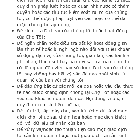
quy định pháp luật hoặc cơ quan nhà nước có thẩm
quyền hoặc các thủ tục kiểm soát rủi ro của chúng
tôi, có thể được pháp luật yêu cầu hoặc có thể đã
được chúng tôi áp dụng;
Để kiểm tra Dịch vụ của chúng tôi hoặc hoạt động
của Chợ Tốt;
Để ngăn chặn hoặc điều tra bất kỳ hoạt động gian
lận thực tế hoặc bị nghi ngờ nào đối với Điều khoản
sử dụng dịch vụ của chúng tôi, gian lận, các hành vi
phi pháp, thiếu sót hay hành vi sai trái nào, cho dù
có liên quan đến việc bạn sử dụng Dịch vụ của chúng
tôi hay không hay bất kỳ vấn đề nào phát sinh từ
quan hệ của bạn với chúng tôi;
Để đáp ứng bất cứ các mối đe dọa hoặc yêu cầu thực
tế nào được khẳng định chống lại Chợ Tốt hoặc các
yêu cầu khác liên quan đến các Nội dung vi phạm
quy định của các bên thứ ba;
Để lưu trữ, lập máy chủ, sao lưu (cho dù là vì mục
đích khôi phục sau thảm họa hoặc mục đích khác)
đối với dữ liệu cá nhân của bạn;
Để xử lý và/hoặc tạo thuận tiện cho một giao dịch
tài sản kinh doanh hoặc một giao dịch tài sản kinh