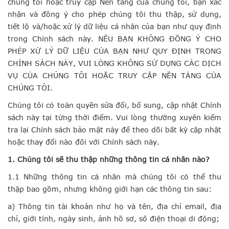
chúng tôi hoặc truy cập Nền tảng của chúng tôi, bạn xác
nhận và đồng ý cho phép chúng tôi thu thập, sử dụng,
tiết lộ và/hoặc xử lý dữ liệu cá nhân của bạn như quy định
trong Chính sách này. NẾU BẠN KHÔNG ĐỒNG Ý CHO
PHÉP XỬ LÝ DỮ LIỆU CỦA BẠN NHƯ QUY ĐỊNH TRONG
CHÍNH SÁCH NÀY, VUI LÒNG KHÔNG SỬ DỤNG CÁC DỊCH
VỤ CỦA CHÚNG TÔI HOẶC TRUY CẬP NỀN TẢNG CỦA
CHÚNG TÔI.
Chúng tôi có toàn quyền sửa đổi, bổ sung, cập nhật Chính
sách này tại từng thời điểm. Vui lòng thường xuyên kiểm
tra lại Chính sách bảo mật này để theo dõi bất kỳ cập nhật
hoặc thay đổi nào đối với Chính sách này.
1. Chúng tôi sẽ thu thập những thông tin cá nhân nào?
1.1 Những thông tin cá nhân mà chúng tôi có thể thu
thập bao gồm, nhưng không giới hạn các thông tin sau:
a) Thông tin tài khoản như họ và tên, địa chỉ email, địa
chỉ, giới tính, ngày sinh, ảnh hồ sơ, số điện thoại di động;