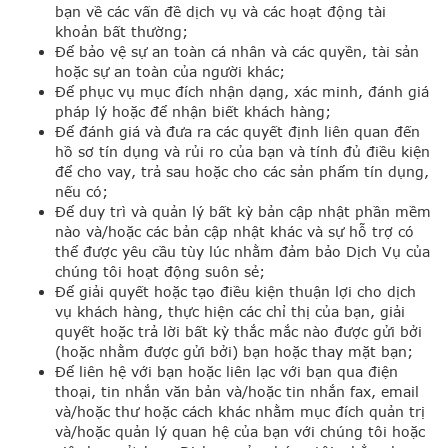
bạn về các vấn đề dịch vụ và các hoạt động tài
khoản bất thường;
Để bảo vệ sự an toàn cá nhân và các quyền, tài sản
hoặc sự an toàn của người khác;
Để phục vụ mục đích nhận dạng, xác minh, đánh giá
pháp lý hoặc để nhận biết khách hàng;
Để đánh giá và đưa ra các quyết định liên quan đến
hồ sơ tín dụng và rủi ro của bạn và tính đủ điều kiện
để cho vay, trả sau hoặc cho các sản phẩm tín dụng,
nếu có;
Để duy trì và quản lý bất kỳ bản cập nhật phần mềm
nào và/hoặc các bản cập nhật khác và sự hỗ trợ có
thể được yêu cầu tùy lúc nhằm đảm bảo Dịch Vụ của
chúng tôi hoạt động suôn sẻ;
Để giải quyết hoặc tạo điều kiện thuận lợi cho dịch
vụ khách hàng, thực hiện các chỉ thị của bạn, giải
quyết hoặc trả lời bất kỳ thắc mắc nào được gửi bởi
(hoặc nhằm được gửi bởi) bạn hoặc thay mặt bạn;
Để liên hệ với bạn hoặc liên lạc với bạn qua điện
thoại, tin nhắn văn bản và/hoặc tin nhắn fax, email
và/hoặc thư hoặc cách khác nhằm mục đích quản trị
và/hoặc quản lý quan hệ của bạn với chúng tôi hoặc