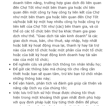
doanh tiềm năng, trường hợp giao dịch đó liên quan
đến Chợ Tốt như một bên tham gia hoặc chỉ liên
quan đến một công ty hay công ty liên kết của Chợ
như một bên tham gia hoặc liên quan đến Chợ Tốt
và/hoặc bất kỳ một hay nhiều công ty hoặc công ty
liên kết của Chợ Tốt như (các) bên tham gia, và có
thể có các tổ chức bên thứ ba khác tham gia giao
dịch như thế. “Giao dịch tài sản kinh doanh” là các
giao dịch mua, bán, cho thuê, sáp nhập, hợp nhất
hoặc bất kỳ hoạt động mua lại, thanh lý hay tài trợ
nào của một tổ chức hoặc một phần của một tổ chức
hoặc của bất kỳ hoạt động kinh doanh hay tài sản
nào của một tổ chức;
Để nghiên cứu và phân tích thông tin nhân khẩu họ;
Để gửi các thông báo mà chúng tôi cho rằng cần
thiết hoặc bạn sẽ quan tâm, trừ khi bạn từ chối nhận
những thông báo này;
Để vận hành, phân tích và đánh giá giúp cải thiện và
nâng cấp Dịch vụ của chúng tôi;
Việc lưu trữ lịch sử hội thoại được chúng tôi thực
hiện trong một khoảng thời gian nhất định phù hợp
với quy định pháp luật tùy từng thời điểm để phục