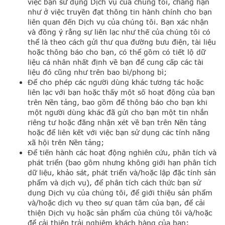
việc bạn sử dụng Dịch vụ của chúng tôi, chẳng hạn
như ở việc truyền đạt thông tin hành chính cho bạn
liên quan đến Dịch vụ của chúng tôi. Bạn xác nhận
và đồng ý rằng sự liên lạc như thế của chúng tôi có
thể là theo cách gửi thư qua đường bưu điện, tài liệu
hoặc thông báo cho bạn, có thể gồm có tiết lộ dữ
liệu cá nhân nhất định về bạn để cung cấp các tài
liệu đó cũng như trên bao bì/phong bì;
Để cho phép các người dùng khác tương tác hoặc
liên lạc với bạn hoặc thấy một số hoạt động của bạn
trên Nền tảng, bao gồm để thông báo cho bạn khi
một người dùng khác đã gửi cho bạn một tin nhắn
riêng tư hoặc đăng nhận xét về bạn trên Nền tảng
hoặc để liên kết với việc bạn sử dụng các tính năng
xã hội trên Nền tảng;
Để tiến hành các hoạt động nghiên cứu, phân tích và
phát triển (bao gồm nhưng không giới hạn phân tích
dữ liệu, khảo sát, phát triển và/hoặc lập đặc tính sản
phẩm và dịch vụ), để phân tích cách thức bạn sử
dụng Dịch vụ của chúng tôi, để giới thiệu sản phẩm
và/hoặc dịch vụ theo sự quan tâm của bạn, để cải
thiện Dịch vụ hoặc sản phẩm của chúng tôi và/hoặc
để cải thiện trải nghiệm khách hàng của bạn;