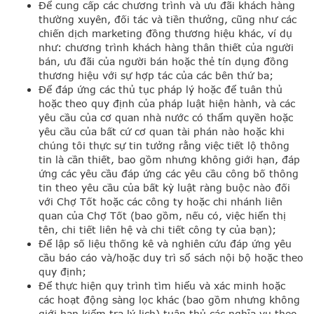
Để cung cấp các chương trình và ưu đãi khách hàng
thường xuyên, đối tác và tiền thưởng, cũng như các
chiến dịch marketing đồng thương hiệu khác, ví dụ
như: chương trình khách hàng thân thiết của người
bán, ưu đãi của người bán hoặc thẻ tín dụng đồng
thương hiệu với sự hợp tác của các bên thứ ba;
Để đáp ứng các thủ tục pháp lý hoặc để tuân thủ
hoặc theo quy định của pháp luật hiện hành, và các
yêu cầu của cơ quan nhà nước có thẩm quyền hoặc
yêu cầu của bất cứ cơ quan tài phán nào hoặc khi
chúng tôi thực sự tin tưởng rằng việc tiết lộ thông
tin là cần thiết, bao gồm nhưng không giới hạn, đáp
ứng các yêu cầu đáp ứng các yêu cầu công bố thông
tin theo yêu cầu của bất kỳ luật ràng buộc nào đối
với Chợ Tốt hoặc các công ty hoặc chi nhánh liên
quan của Chợ Tốt (bao gồm, nếu có, việc hiển thị
tên, chi tiết liên hệ và chi tiết công ty của bạn);
Để lập số liệu thống kê và nghiên cứu đáp ứng yêu
cầu báo cáo và/hoặc duy trì sổ sách nội bộ hoặc theo
quy định;
Để thực hiện quy trình tìm hiểu và xác minh hoặc
các hoạt động sàng lọc khác (bao gồm nhưng không
giới hạn kiểm tra lý lịch) tuân thủ các nghĩa vụ theo