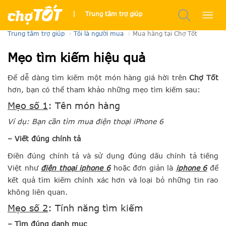
Mua hàng tại Chợ Tốt
|
Trung tâm trợ giúp
Trung tâm trợ giúp
Tôi là người mua
Mua hàng tại Chợ Tốt
Mẹo tìm kiếm hiệu quả
Để dễ dàng tìm kiếm một món hàng giá hời trên
Chợ Tốt
hơn, bạn có thể tham khảo những mẹo tìm kiếm sau:
Mẹo số 1
: Tên món hàng
Ví dụ: Bạn cần tìm mua điện thoại iPhone 6
– Viết đúng chính tả
Điền đúng chính tả và sử dụng đúng dấu chính tả tiếng
Việt như
điện thoại iphone 6
hoặc đơn giản là
iphone 6
để
kết quả tìm kiếm chính xác hơn và loại bỏ những tin rao
không liên quan.
Mẹo số 2
: Tính năng tìm kiếm
– Tìm đúng danh mục