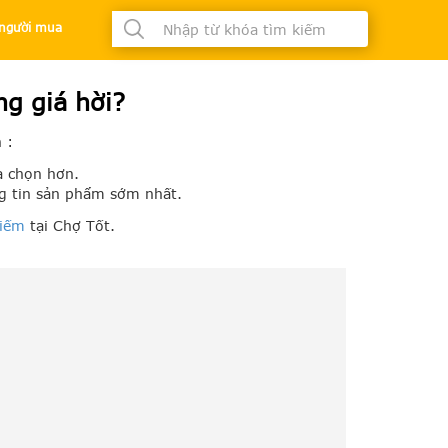
à người mua
t
g giá hời?
 :
a chọn hơn.
g tin sản phẩm sớm nhất.
kiếm
tại Chợ Tốt.