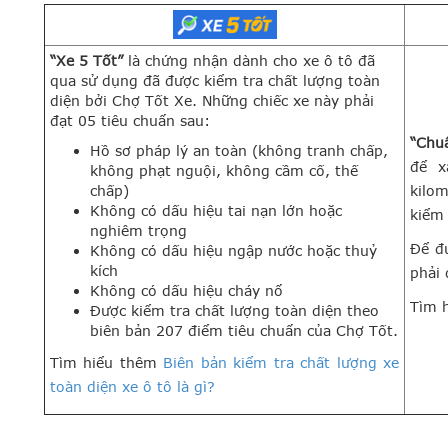
“Xe 5 Tốt”
là chứng nhận dành cho xe ô tô đã
qua sử dụng đã được kiểm tra chất lượng toàn
diện bởi Chợ Tốt Xe. Những chiếc xe này phải
đạt 05 tiêu chuẩn sau:
“Chu
Hồ sơ pháp lý an toàn (không tranh chấp,
để x
không phạt nguội, không cầm cố, thế
chấp)
kilom
Không có dấu hiệu tai nạn lớn hoặc
kiểm 
nghiêm trọng
Để đ
Không có dấu hiệu ngập nước hoặc thuỷ
kích
phải 
Không có dấu hiệu cháy nổ
Tìm 
Được kiểm tra chất lượng toàn diện theo
biên bản 207 điểm tiêu chuẩn của Chợ Tốt.
Tìm hiểu thêm
Biên bản kiểm tra chất lượng xe
toàn diện xe ô tô là gì?