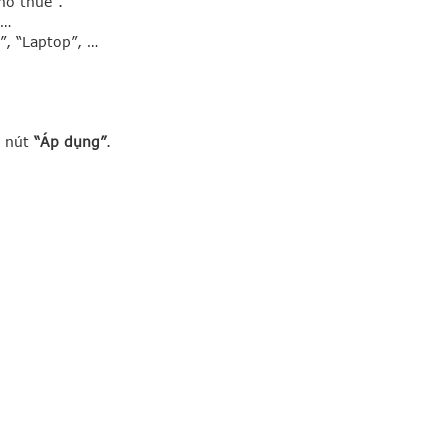
ho thuê”.
 …
”, “Laptop”, …
 nút
“Áp dụng”
.