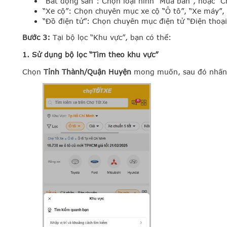
“Bất động sản”: Chọn loại hình “Mua bán”, hoặc “C
“Xe cộ”: Chọn chuyên mục xe cộ “Ô tô”, “Xe máy”,
“Đồ điện tử”: Chọn chuyên mục điện tử “Điện thoại
Bước 3:
Tại bộ lọc “Khu vực”, bạn có thể:
1. Sử dụng bộ lọc “Tìm theo khu vực”
Chọn
Tỉnh Thành/Quận Huyện
mong muốn, sau đó nhấn