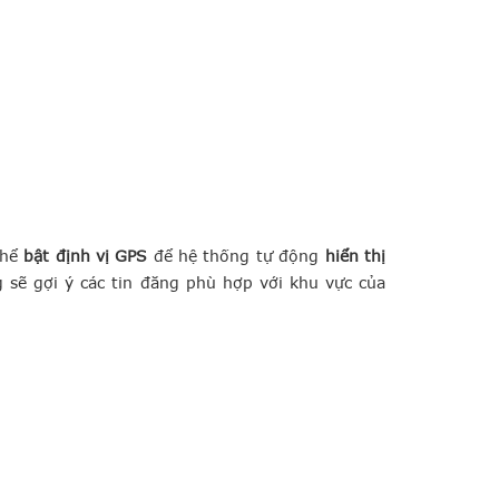
thể
bật định vị GPS
để hệ thống tự động
hiển thị
g sẽ gợi ý các tin đăng phù hợp với khu vực của