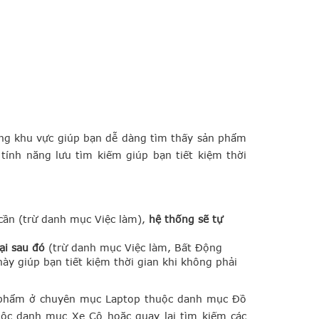
úng khu vực giúp bạn dễ dàng tìm thấy sản phẩm
tính năng lưu tìm kiếm giúp bạn tiết kiệm thời
n (trừ ​danh mục Việc làm),
hệ thống sẽ tự
ại sau đó
(trừ ​danh mục Việc làm, Bất Động
này giúp bạn tiết kiệm thời gian khi không phải
 phẩm ở chuyên mục Laptop thuộc danh mục Đồ
uộc danh mục Xe Cộ hoặc quay lại tìm kiếm các